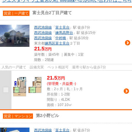
シエスタヴィラ上鷺宮の杜 West棟へのお問い合わせはこちら
富士見台2丁目戸建て
賃貸｜一戸建て
西武池袋線
「
富士見台
」駅 徒歩7分
西武池袋線
「
練馬高野台
」駅 徒歩15分
西武池袋線
「
中村橋
」駅 徒歩16分
東京都
練馬区
富士見台
２丁目
21.5
万円
築年数：築45年 ｜募集中：
1室
階数：2階建
人気の一戸建て 設備充実 ペット相談可 最寄り駅から徒歩7分
21.5
万
円
(管理費・共益費 -)
敷：2ヶ月｜礼：1ヶ月
所在階：1-2階
間取り：4LDK
面積：107.10㎡
第2小野ビル
賃貸｜マンション
西武池袋線
「
富士見台
」駅 徒歩7分