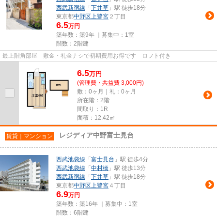
西武新宿線
「
下井草
」駅 徒歩18分
東京都
中野区
上鷺宮
２丁目
6.5
万円
築年数：築9年 ｜募集中：
1室
階数：2階建
最上階角部屋 敷金・礼金ナシで初期費用お得です ロフト付き
6.5
万
円
(管理費・共益費 3,000円)
敷：0ヶ月｜礼：0ヶ月
所在階：2階
間取り：1R
面積：12.42㎡
レジディア中野富士見台
賃貸｜マンション
西武池袋線
「
富士見台
」駅 徒歩4分
西武池袋線
「
中村橋
」駅 徒歩13分
西武新宿線
「
下井草
」駅 徒歩18分
東京都
中野区
上鷺宮
４丁目
6.9
万円
築年数：築16年 ｜募集中：
1室
階数：6階建