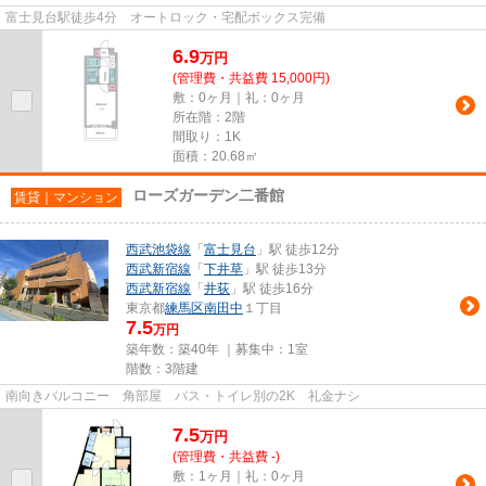
富士見台駅徒歩4分 オートロック・宅配ボックス完備
6.9
万
円
(管理費・共益費 15,000円)
敷：0ヶ月｜礼：0ヶ月
所在階：2階
間取り：1K
面積：20.68㎡
ローズガーデン二番館
賃貸｜マンション
西武池袋線
「
富士見台
」駅 徒歩12分
西武新宿線
「
下井草
」駅 徒歩13分
西武新宿線
「
井荻
」駅 徒歩16分
東京都
練馬区
南田中
１丁目
7.5
万円
築年数：築40年 ｜募集中：
1室
階数：3階建
南向きバルコニー 角部屋 バス・トイレ別の2K 礼金ナシ
7.5
万
円
(管理費・共益費 -)
敷：1ヶ月｜礼：0ヶ月