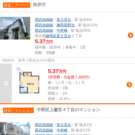
松井方
賃貸｜アパート
西武池袋線
「
富士見台
」駅 徒歩9分
西武池袋線
「
練馬高野台
」駅 徒歩12分
西武池袋線
「
中村橋
」駅 徒歩20分
東京都
練馬区
富士見台
２丁目
5.37
万円
築年数：築38年 ｜募集中：
1室
階数：3階建
3面採光 最寄り駅徒歩10分圏内
5.37
万
円
(管理費・共益費 1,300円)
敷：1ヶ月｜礼：1ヶ月
所在階：1階
間取り：1R
面積：20.65㎡
中野区上鷺宮４丁目のマンション
賃貸｜マンション
西武池袋線
「
富士見台
」駅 徒歩2分
西武池袋線
「
中村橋
」駅 徒歩12分