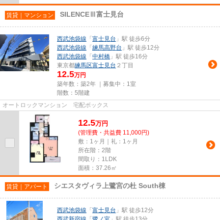
SILENCEⅢ富士見台
賃貸｜マンション
西武池袋線
「
富士見台
」駅 徒歩6分
西武池袋線
「
練馬高野台
」駅 徒歩12分
西武池袋線
「
中村橋
」駅 徒歩16分
東京都
練馬区
富士見台
２丁目
12.5
万円
築年数：築2年 ｜募集中：
1室
階数：5階建
オートロックマンション 宅配ボックス
12.5
万
円
(管理費・共益費 11,000円)
敷：1ヶ月｜礼：1ヶ月
所在階：2階
間取り：1LDK
面積：37.26㎡
シエスタヴィラ上鷺宮の杜 South棟
賃貸｜アパート
西武池袋線
「
富士見台
」駅 徒歩12分
西武新宿線
「
鷺ノ宮
」駅 徒歩13分