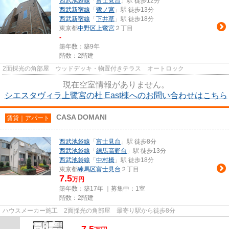
西武池袋線
「
富士見台
」駅 徒歩12分
西武新宿線
「
鷺ノ宮
」駅 徒歩13分
西武新宿線
「
下井草
」駅 徒歩18分
東京都
中野区
上鷺宮
２丁目
-
築年数：築9年
階数：2階建
2面採光の角部屋 ウッドデッキ・物置付きテラス オートロック
現在空室情報がありません。
シエスタヴィラ上鷺宮の杜 East棟へのお問い合わせはこちら
CASA DOMANI
賃貸｜アパート
西武池袋線
「
富士見台
」駅 徒歩8分
西武池袋線
「
練馬高野台
」駅 徒歩13分
西武池袋線
「
中村橋
」駅 徒歩18分
東京都
練馬区
富士見台
２丁目
7.5
万円
築年数：築17年 ｜募集中：
1室
階数：2階建
ハウスメーカー施工 2面採光の角部屋 最寄り駅から徒歩8分