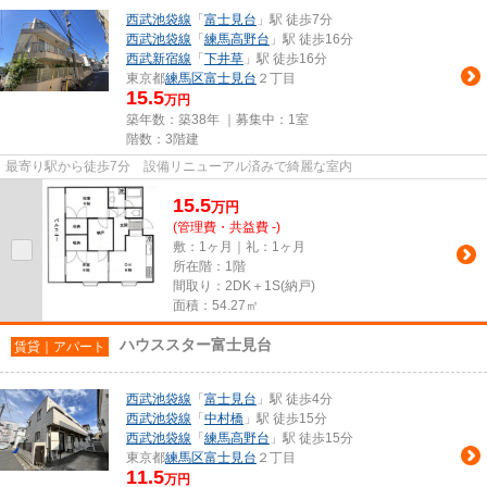
西武池袋線
「
富士見台
」駅 徒歩7分
西武池袋線
「
練馬高野台
」駅 徒歩16分
西武新宿線
「
下井草
」駅 徒歩16分
東京都
練馬区
富士見台
２丁目
15.5
万円
築年数：築38年 ｜募集中：
1室
階数：3階建
最寄り駅から徒歩7分 設備リニューアル済みで綺麗な室内
15.5
万
円
(管理費・共益費 -)
敷：1ヶ月｜礼：1ヶ月
所在階：1階
間取り：2DK＋1S(納戸)
面積：54.27㎡
ハウススター富士見台
賃貸｜アパート
西武池袋線
「
富士見台
」駅 徒歩4分
西武池袋線
「
中村橋
」駅 徒歩15分
西武池袋線
「
練馬高野台
」駅 徒歩15分
東京都
練馬区
富士見台
２丁目
11.5
万円