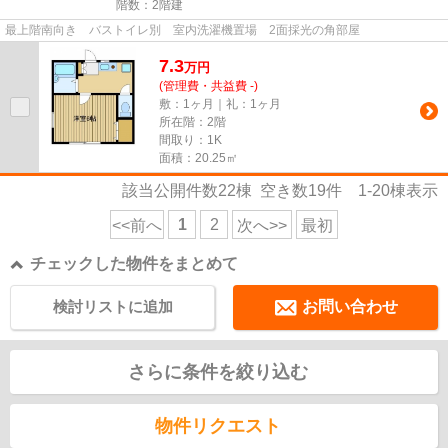
階数：2階建
最上階南向き バストイレ別 室内洗濯機置場 2面採光の角部屋
7.3
万
円
(管理費・共益費 -)
敷：1ヶ月｜礼：1ヶ月
所在階：2階
間取り：1K
面積：20.25㎡
該当公開件数
22
棟 空き数
19
件
1-20
棟表示
1
2
<<前へ
次へ>>
最初
チェックした物件をまとめて
検討リストに追加
お問い合わせ
さらに条件を絞り込む
物件リクエスト