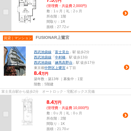
7.5
万
円
(管理費・共益費 2,000円)
敷：1ヶ月｜礼：2ヶ月
所在階：1階
間取り：1R
面積：27.72㎡
FUSIONAR上鷺宮
賃貸｜マンション
西武池袋線
「
富士見台
」駅 徒歩2分
西武池袋線
「
中村橋
」駅 徒歩13分
西武池袋線
「
練馬高野台
」駅 徒歩17分
東京都
中野区
上鷺宮
４丁目
8.4
万円
築年数：築13年 ｜募集中：
1室
階数：5階建
富士見台駅から徒歩2分 オートロック・宅配ボックス完備
8.4
万
円
(管理費・共益費 10,000円)
敷：0ヶ月｜礼：0ヶ月
所在階：2階
間取り：1K
面積：21.70㎡