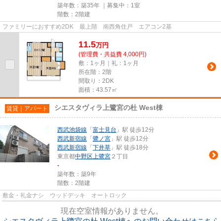
築年数：築35年 ｜募集中：
1室
階数：2階建
ファミリーにおすすめ2DK 最上階 南西角住戸 エアコン2基
11.5
万
円
(管理費・共益費 4,000円)
敷：1ヶ月｜礼：1ヶ月
所在階：2階
間取り：2DK
面積：43.57㎡
シエスタヴィラ上鷺宮の杜 West棟
賃貸｜アパート
西武池袋線
「
富士見台
」駅 徒歩12分
西武新宿線
「
鷺ノ宮
」駅 徒歩12分
西武新宿線
「
下井草
」駅 徒歩18分
東京都
中野区
上鷺宮
２丁目
-
築年数：築9年
階数：2階建
敷金・礼金ナシ ウッドデッキ オートロック
現在空室情報がありません。