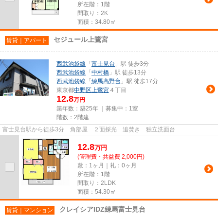
所在階：1階
間取り：2K
面積：34.80㎡
セジュール上鷺宮
賃貸｜アパート
西武池袋線
「
富士見台
」駅 徒歩3分
西武池袋線
「
中村橋
」駅 徒歩13分
西武池袋線
「
練馬高野台
」駅 徒歩17分
東京都
中野区
上鷺宮
４丁目
12.8
万円
築年数：築25年 ｜募集中：
1室
階数：2階建
富士見台駅から徒歩3分 角部屋 ２面採光 追焚き 独立洗面台
12.8
万
円
(管理費・共益費 2,000円)
敷：1ヶ月｜礼：0ヶ月
所在階：1階
間取り：2LDK
面積：54.30㎡
クレイシアIDZ練馬富士見台
賃貸｜マンション