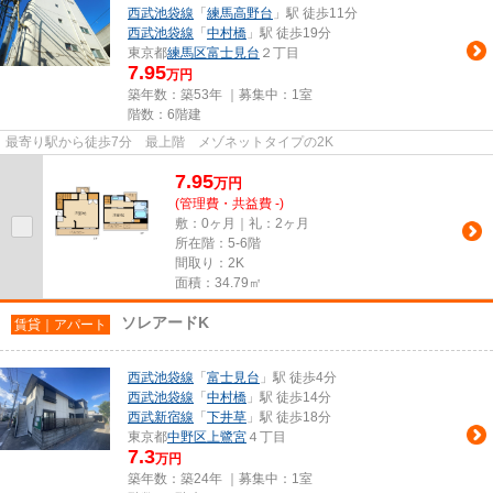
西武池袋線
「
練馬高野台
」駅 徒歩11分
西武池袋線
「
中村橋
」駅 徒歩19分
東京都
練馬区
富士見台
２丁目
7.95
万円
築年数：築53年 ｜募集中：
1室
階数：6階建
最寄り駅から徒歩7分 最上階 メゾネットタイプの2K
7.95
万
円
(管理費・共益費 -)
敷：0ヶ月｜礼：2ヶ月
所在階：5-6階
間取り：2K
面積：34.79㎡
ソレアードK
賃貸｜アパート
西武池袋線
「
富士見台
」駅 徒歩4分
西武池袋線
「
中村橋
」駅 徒歩14分
西武新宿線
「
下井草
」駅 徒歩18分
東京都
中野区
上鷺宮
４丁目
7.3
万円
築年数：築24年 ｜募集中：
1室