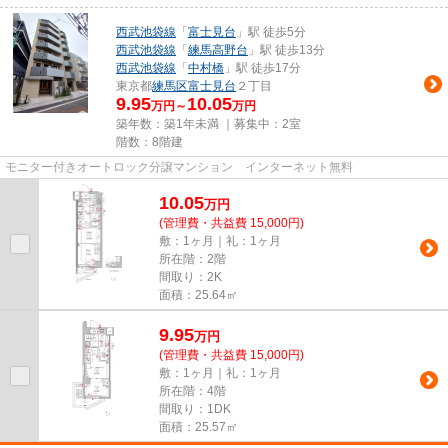
西武池袋線
「
富士見台
」駅 徒歩5分
西武池袋線
「
練馬高野台
」駅 徒歩13分
西武池袋線
「
中村橋
」駅 徒歩17分
東京都
練馬区
富士見台
２丁目
9.95
10.05
万円～
万円
築年数：築1年未満 ｜募集中：
2室
階数：8階建
モニター付きオートロック分譲マンション インターネット無料
10.05
万
円
(管理費・共益費 15,000円)
敷：1ヶ月｜礼：1ヶ月
所在階：2階
間取り：2K
面積：25.64㎡
9.95
万
円
(管理費・共益費 15,000円)
敷：1ヶ月｜礼：1ヶ月
所在階：4階
間取り：1DK
面積：25.57㎡