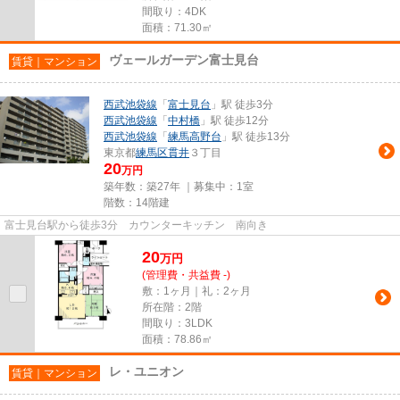
間取り：4DK
面積：71.30㎡
ヴェールガーデン富士見台
賃貸｜マンション
西武池袋線
「
富士見台
」駅 徒歩3分
西武池袋線
「
中村橋
」駅 徒歩12分
西武池袋線
「
練馬高野台
」駅 徒歩13分
東京都
練馬区
貫井
３丁目
20
万円
築年数：築27年 ｜募集中：
1室
階数：14階建
富士見台駅から徒歩3分 カウンターキッチン 南向き
20
万
円
(管理費・共益費 -)
敷：1ヶ月｜礼：2ヶ月
所在階：2階
間取り：3LDK
面積：78.86㎡
レ・ユニオン
賃貸｜マンション