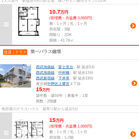
2人入居可 駅徒歩5分の好立地 使いやすい振分タイプの2DK
10.7
万
円
(管理費・共益費 3,000円)
敷：1ヶ月｜礼：1ヶ月
所在階：3階
間取り：2DK
面積：41.76㎡
第一パラス鐘増
賃貸｜テラス
西武池袋線
「
富士見台
」駅 徒歩5分
西武池袋線
「
中村橋
」駅 徒歩13分
西武新宿線
「
下井草
」駅 徒歩19分
東京都
中野区
上鷺宮
４丁目
15
万円
築年数：築50年 ｜募集中：
1室
階数：2階建
角部屋のテラスハウス 最寄り駅から徒歩5分
15
万
円
(管理費・共益費 1,000円)
敷：1ヶ月｜礼：1ヶ月
所在階：1-2階