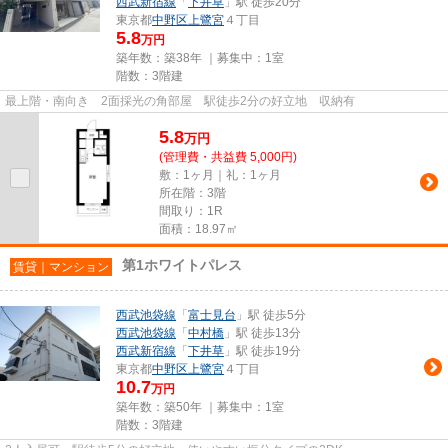
西武新宿線
「
下井草
」駅 徒歩20分
東京都
中野区
上鷺宮
４丁目
5.8
万円
築年数：築38年 ｜募集中：
1室
階数：3階建
最上階・南向き 2面採光の角部屋 駅徒歩2分の好立地 収納有
5.8
万
円
(管理費・共益費 5,000円)
敷：1ヶ月｜礼：1ヶ月
所在階：3階
間取り：1R
面積：18.97㎡
第1ホワイトパレス
賃貸｜マンション
西武池袋線
「
富士見台
」駅 徒歩5分
西武池袋線
「
中村橋
」駅 徒歩13分
西武新宿線
「
下井草
」駅 徒歩19分
東京都
中野区
上鷺宮
４丁目
10.7
万円
築年数：築50年 ｜募集中：
1室
階数：3階建