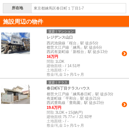
所在地
東京都練馬区春日町１丁目1-7
施設周辺の物件
賃貸｜マンション
レジデンス山口
西武池袋線「桜台」駅 徒歩5分
都営大江戸線「練馬」駅 徒歩6分
西武有楽町線「新桜台」駅 徒歩13分
16万円
間取:
1LDK
建物面積:
- / 14.51坪
土地面積:
- / -
敷金/礼金:
1ヶ月/1ヶ月
賃貸｜テラス
春日町6丁目テラスハウス
都営大江戸線「練馬春日町」駅 徒歩3分
有楽町線「平和台」駅 徒歩21分
西武豊島線「豊島園」駅 徒歩23分
19.6万円
間取:
3LDK＋1S(納戸)
建物面積:
75.77㎡ / 22.92坪
土地面積:
- / -
敷金/礼金:
1ヶ月/1ヶ月