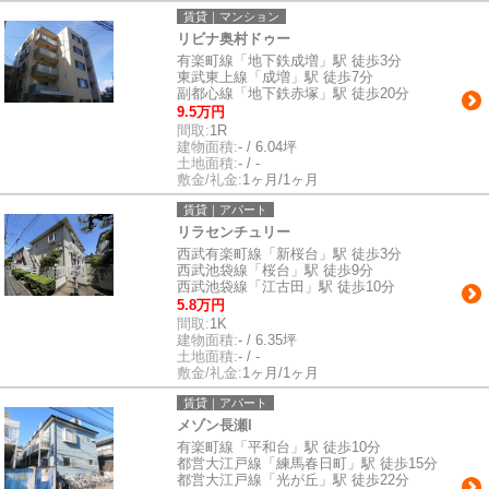
賃貸｜マンション
リビナ奥村ドゥー
有楽町線「地下鉄成増」駅 徒歩3分
東武東上線「成増」駅 徒歩7分
副都心線「地下鉄赤塚」駅 徒歩20分
9.5万円
間取:
1R
建物面積:
- / 6.04坪
土地面積:
- / -
敷金/礼金:
1ヶ月/1ヶ月
賃貸｜アパート
リラセンチュリー
西武有楽町線「新桜台」駅 徒歩3分
西武池袋線「桜台」駅 徒歩9分
西武池袋線「江古田」駅 徒歩10分
5.8万円
間取:
1K
建物面積:
- / 6.35坪
土地面積:
- / -
敷金/礼金:
1ヶ月/1ヶ月
賃貸｜アパート
メゾン長瀬I
有楽町線「平和台」駅 徒歩10分
都営大江戸線「練馬春日町」駅 徒歩15分
都営大江戸線「光が丘」駅 徒歩22分