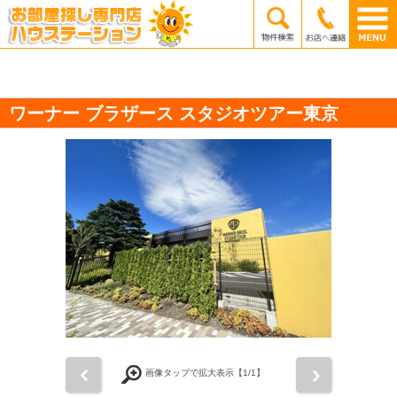
ワーナー ブラザース スタジオツアー東京
前
次
画像タップで拡大表示【
1
/1】