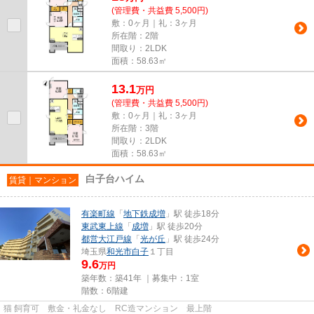
(管理費・共益費 5,500円)
敷：0ヶ月｜礼：3ヶ月
所在階：2階
間取り：2LDK
面積：58.63㎡
13.1
万
円
(管理費・共益費 5,500円)
敷：0ヶ月｜礼：3ヶ月
所在階：3階
間取り：2LDK
面積：58.63㎡
白子台ハイム
賃貸｜マンション
有楽町線
「
地下鉄成増
」駅 徒歩18分
東武東上線
「
成増
」駅 徒歩20分
都営大江戸線
「
光が丘
」駅 徒歩24分
埼玉県
和光市
白子
１丁目
9.6
万円
築年数：築41年 ｜募集中：
1室
階数：6階建
猫 飼育可 敷金・礼金なし RC造マンション 最上階