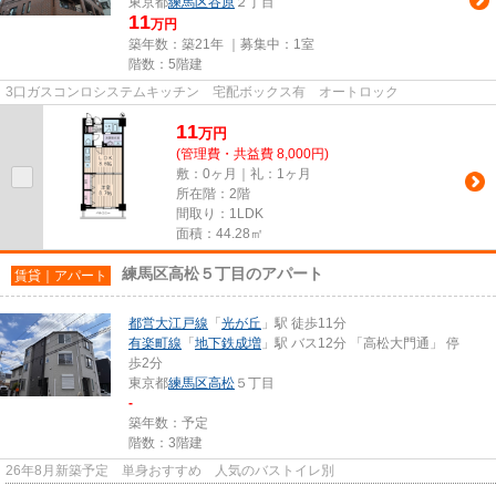
東京都
練馬区
谷原
２丁目
11
万円
築年数：築21年 ｜募集中：
1室
階数：5階建
3口ガスコンロシステムキッチン 宅配ボックス有 オートロック
11
万
円
(管理費・共益費 8,000円)
敷：0ヶ月｜礼：1ヶ月
所在階：2階
間取り：1LDK
面積：44.28㎡
練馬区高松５丁目のアパート
賃貸｜アパート
都営大江戸線
「
光が丘
」駅 徒歩11分
有楽町線
「
地下鉄成増
」駅 バス12分 「高松大門通」 停
歩2分
東京都
練馬区
高松
５丁目
-
築年数：予定
階数：3階建
26年8月新築予定 単身おすすめ 人気のバストイレ別