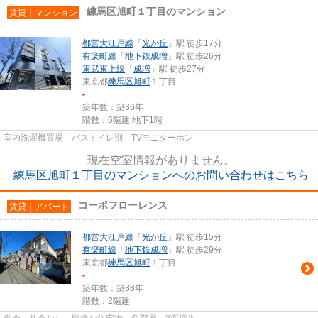
練馬区旭町１丁目のマンション
賃貸｜マンション
都営大江戸線
「
光が丘
」駅 徒歩17分
有楽町線
「
地下鉄成増
」駅 徒歩26分
東武東上線
「
成増
」駅 徒歩27分
東京都
練馬区
旭町
１丁目
-
築年数：築36年
階数：6階建 地下1階
室内洗濯機置場 バストイレ別 TVモニターホン
現在空室情報がありません。
練馬区旭町１丁目のマンションへのお問い合わせはこちら
コーポフローレンス
賃貸｜アパート
都営大江戸線
「
光が丘
」駅 徒歩15分
有楽町線
「
地下鉄成増
」駅 徒歩29分
東京都
練馬区
旭町
１丁目
-
築年数：築38年
階数：2階建