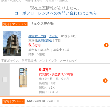
敷金・礼金なし 閑静な住宅街 角部屋・2面採光
現在空室情報がありません。
コーポフローレンスへのお問い合わせはこちら
リュクス光が丘
賃貸｜マンション
都営大江戸線
「
光が丘
」駅 徒歩13分
東京都
練馬区
高松
６丁目
6.3
万円
築年数：築18年 ｜募集中：
1室
階数：5階建
宅配ボックス 浴室乾燥機 バストイレ別 オートロック
6.3
万
円
(管理費・共益費 9,000円)
敷：0ヶ月｜礼：0ヶ月
所在階：1階
間取り：1K
面積：17.33㎡
MAISON DE SOLEIL
賃貸｜アパート