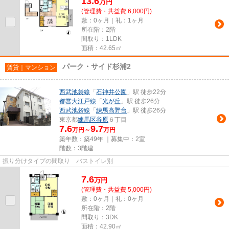
13.6
万
円
(管理費・共益費 6,000円)
敷：0ヶ月｜礼：1ヶ月
所在階：2階
間取り：1LDK
面積：42.65㎡
パーク・サイド杉浦2
賃貸｜マンション
西武池袋線
「
石神井公園
」駅 徒歩22分
都営大江戸線
「
光が丘
」駅 徒歩26分
西武池袋線
「
練馬高野台
」駅 徒歩26分
東京都
練馬区
谷原
６丁目
7.6
9.7
万円～
万円
築年数：築49年 ｜募集中：
2室
階数：3階建
振り分けタイプの間取り バストイレ別
7.6
万
円
(管理費・共益費 5,000円)
敷：0ヶ月｜礼：0ヶ月
所在階：2階
間取り：3DK
面積：42.90㎡