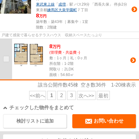
東武東上線
「
成増
」駅 バス29分 「西長久保」 停歩2分
東京都
練馬区
大泉学園町
７丁目
8
万円
築年数：築43年 ｜募集中：
1室
階数：2階建
戸建て感覚で暮らせるテラスハウス 収納スペースたっぷり
8
万
円
(管理費・共益費 -)
敷：1ヶ月｜礼：0ヶ月
所在階：1-2階
間取り：2LDK
面積：54.60㎡
該当公開件数
45
棟 空き数
36
件
1-20
棟表示
1
2
3
<<前へ
次へ>>
最初
チェックした物件をまとめて
検討リストに追加
お問い合わせ