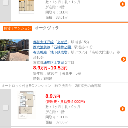
敷：1ヶ月｜礼：1ヶ月
所在階：3階
間取り：1LDK
面積：33.61㎡
オークヴィラ
賃貸｜マンション
都営大江戸線
「
光が丘
」駅 徒歩15分
西武池袋線
「
石神井公園
」駅 徒歩30分
有楽町線
「
地下鉄成増
」駅 バス7分 「高松大門通り」 停
歩10分
東京都
練馬区
土支田
２丁目
8.9
10.5
万円～
万円
築年数：築36年 ｜募集中：
5室
階数：3階建
オートロック付きRCマンション 独立洗面台 2面採光の角部屋
8.9
万
円
(管理費・共益費 5,000円)
敷：1ヶ月｜礼：0ヶ月
所在階：1階
間取り：1LDK
面積：37.00㎡