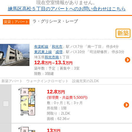
現在空室情報がありません。
練馬区高松５丁目のアパートへのお問い合わせはこちら
ラ・グリシーヌ・レーブ
賃貸｜アパート
有楽町線
「
和光市
」駅 バス7分 「南一丁目」 停歩4分
東武東上線
「
成増
」駅 バス10分 「司法研修所」 停歩3分
埼玉県
和光市
南
１丁目
12.8
13.1
万円～
万円
築年数：予定 ｜募集中：
3室
階数：3階建
新築アパート ウォークインクローゼット 設備充実の2LDK
12.8
万
円
(管理費・共益費 5,500円)
敷：0ヶ月｜礼：3ヶ月
所在階：1階
間取り：2LDK
面積：62.36㎡
13
万
円