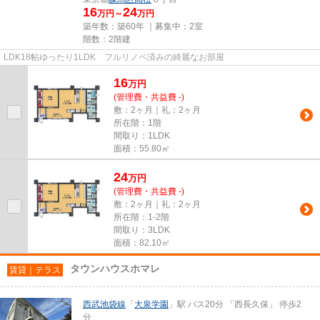
16
24
万円～
万円
築年数：築60年 ｜募集中：
2室
階数：2階建
LDK18帖ゆったり1LDK フルリノベ済みの綺麗なお部屋
16
万
円
(管理費・共益費 -)
敷：2ヶ月｜礼：2ヶ月
所在階：1階
間取り：1LDK
面積：55.80㎡
24
万
円
(管理費・共益費 -)
敷：2ヶ月｜礼：2ヶ月
所在階：1-2階
間取り：3LDK
面積：82.10㎡
タウンハウスホマレ
賃貸｜テラス
西武池袋線
「
大泉学園
」駅 バス20分 「西長久保」 停歩2
分