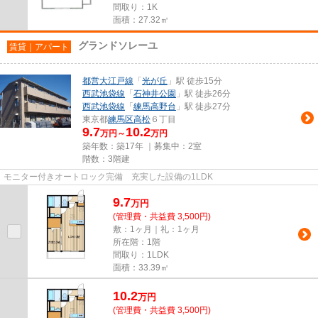
間取り：1K
面積：27.32㎡
グランドソレーユ
賃貸｜アパート
都営大江戸線
「
光が丘
」駅 徒歩15分
西武池袋線
「
石神井公園
」駅 徒歩26分
西武池袋線
「
練馬高野台
」駅 徒歩27分
東京都
練馬区
高松
６丁目
9.7
10.2
万円～
万円
築年数：築17年 ｜募集中：
2室
階数：3階建
モニター付きオートロック完備 充実した設備の1LDK
9.7
万
円
(管理費・共益費 3,500円)
敷：1ヶ月｜礼：1ヶ月
所在階：1階
間取り：1LDK
面積：33.39㎡
10.2
万
円
(管理費・共益費 3,500円)