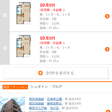
10.5
万
円
(管理費・共益費 -)
敷：1ヶ月｜礼：1ヶ月
所在階：1階
間取り：1LDK
面積：47.25㎡
10.5
万
円
(管理費・共益費 -)
敷：1ヶ月｜礼：1ヶ月
所在階：2階
間取り：1LDK
面積：47.25㎡
全5件を表示する
シュタイン・ブルグ
賃貸｜マンション
西武池袋線
「
石神井公園
」駅 徒歩18分
西武池袋線
「
練馬高野台
」駅 徒歩19分
都営大江戸線
「
光が丘
」駅 徒歩24分