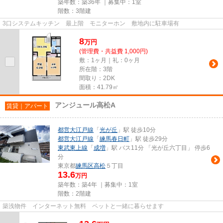
築年数：築36年 ｜募集中：
1室
階数：3階建
3口システムキッチン 最上階 モニターホン 敷地内に駐車場有
8
万
円
(管理費・共益費 1,000円)
敷：1ヶ月｜礼：0ヶ月
所在階：3階
間取り：2DK
面積：41.79㎡
アンジュール高松A
賃貸｜アパート
都営大江戸線
「
光が丘
」駅 徒歩10分
都営大江戸線
「
練馬春日町
」駅 徒歩29分
東武東上線
「
成増
」駅 バス11分 「光が丘六丁目」 停歩6
分
東京都
練馬区
高松
５丁目
13.6
万円
築年数：築4年 ｜募集中：
1室
階数：2階建
築浅物件 インターネット無料 ペットと一緒に暮らせます