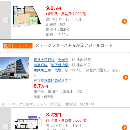
9.6
万
円
(管理費・共益費 7,000円)
敷：0ヶ月｜礼：0ヶ月
所在階：6階
間取り：2LDK
面積：48.09㎡
ステージファースト光が丘アジールコート
賃貸｜マンション
都営大江戸線
「
光が丘
」駅 徒歩10分
有楽町線
「
地下鉄成増
」駅 徒歩30分
東武東上線
「
成増
」駅 バス7分 「高松大門通り」 停歩2
分
東京都
練馬区
高松
５丁目
8.7
万円
築年数：築19年 ｜募集中：
1室
階数：6階建
オートロック分譲マンション 角部屋・2面採光 宅配BOX
8.7
万
円
(管理費・共益費 5,000円)
敷：1ヶ月｜礼：1ヶ月