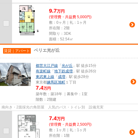
9.7
万
円
(管理費・共益費 5,000円)
敷：0ヶ月｜礼：1ヶ月
所在階：2階
間取り：3DK
面積：52.54㎡
ベリエ光が丘
賃貸｜アパート
都営大江戸線
「
光が丘
」駅 徒歩15分
有楽町線
「
地下鉄成増
」駅 徒歩26分
東武東上線
「
成増
」駅 徒歩28分
東京都
練馬区
旭町
１丁目
7.4
万円
築年数：築18年 ｜募集中：
1室
階数：2階建
南向き・2面採光の角部屋 人気のバス・トイレ別 設備充実
7.4
万
円
(管理費・共益費 2,500円)
敷：1ヶ月｜礼：1ヶ月
所在階：1階