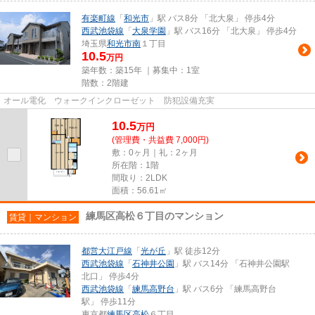
有楽町線
「
和光市
」駅 バス8分 「北大泉」 停歩4分
西武池袋線
「
大泉学園
」駅 バス16分 「北大泉」 停歩4分
埼玉県
和光市
南
１丁目
10.5
万円
築年数：築15年 ｜募集中：
1室
階数：2階建
オール電化 ウォークインクローゼット 防犯設備充実
10.5
万
円
(管理費・共益費 7,000円)
敷：0ヶ月｜礼：2ヶ月
所在階：1階
間取り：2LDK
面積：56.61㎡
練馬区高松６丁目のマンション
賃貸｜マンション
都営大江戸線
「
光が丘
」駅 徒歩12分
西武池袋線
「
石神井公園
」駅 バス14分 「石神井公園駅
北口」 停歩4分
西武池袋線
「
練馬高野台
」駅 バス6分 「練馬高野台
駅」 停歩11分
東京都
練馬区
高松
６丁目