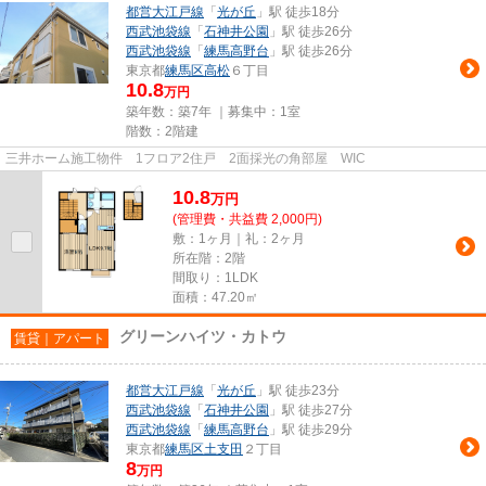
都営大江戸線
「
光が丘
」駅 徒歩18分
西武池袋線
「
石神井公園
」駅 徒歩26分
西武池袋線
「
練馬高野台
」駅 徒歩26分
東京都
練馬区
高松
６丁目
10.8
万円
築年数：築7年 ｜募集中：
1室
階数：2階建
三井ホーム施工物件 1フロア2住戸 2面採光の角部屋 WIC
10.8
万
円
(管理費・共益費 2,000円)
敷：1ヶ月｜礼：2ヶ月
所在階：2階
間取り：1LDK
面積：47.20㎡
グリーンハイツ・カトウ
賃貸｜アパート
都営大江戸線
「
光が丘
」駅 徒歩23分
西武池袋線
「
石神井公園
」駅 徒歩27分
西武池袋線
「
練馬高野台
」駅 徒歩29分
東京都
練馬区
土支田
２丁目
8
万円