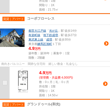
所在階：1階
間取り：1K
面積：21.75㎡
コーポフローレス
賃貸｜アパート
都営大江戸線
「
光が丘
」駅 徒歩14分
有楽町線
「
地下鉄成増
」駅 徒歩27分
東武東上線
「
成増
」駅 徒歩30分
東京都
練馬区
旭町
１丁目
4.9
万円
築年数：築38年 ｜募集中：
1室
階数：2階建
南向きバルコニー 閑静な住宅街 嬉しい敷金・礼金なし
4.9
万
円
(管理費・共益費 4,000円)
敷：0ヶ月｜礼：0ヶ月
所在階：1階
間取り：1K
面積：14.50㎡
グランドゥール(和光)
賃貸｜アパート