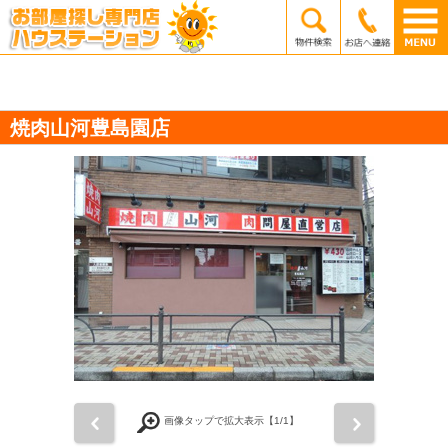
焼肉山河豊島園店
前
次
画像タップで拡大表示【
1
/1】