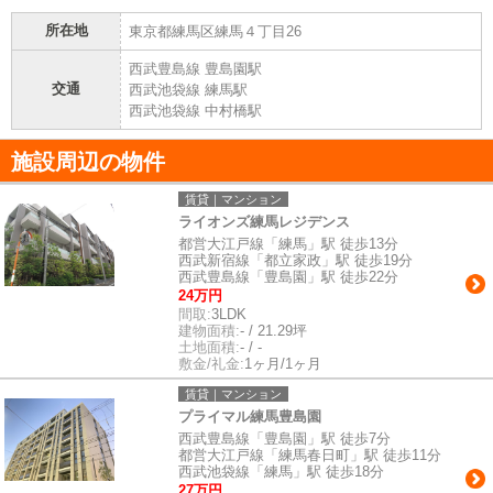
所在地
東京都練馬区練馬４丁目26
西武豊島線 豊島園駅
交通
西武池袋線 練馬駅
西武池袋線 中村橋駅
施設周辺の物件
賃貸｜マンション
ライオンズ練馬レジデンス
都営大江戸線「練馬」駅 徒歩13分
西武新宿線「都立家政」駅 徒歩19分
西武豊島線「豊島園」駅 徒歩22分
24万円
間取:
3LDK
建物面積:
- / 21.29坪
土地面積:
- / -
敷金/礼金:
1ヶ月/1ヶ月
賃貸｜マンション
プライマル練馬豊島園
西武豊島線「豊島園」駅 徒歩7分
都営大江戸線「練馬春日町」駅 徒歩11分
西武池袋線「練馬」駅 徒歩18分
27万円