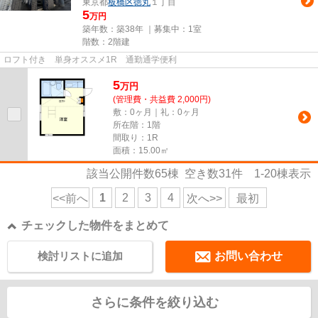
東京都
板橋区
徳丸
１丁目
5
万円
築年数：築38年 ｜募集中：
1室
階数：2階建
ロフト付き 単身オススメ1R 通勤通学便利
5
万
円
(管理費・共益費 2,000円)
敷：0ヶ月｜礼：0ヶ月
所在階：1階
間取り：1R
面積：15.00㎡
該当公開件数
65
棟 空き数
31
件
1-20
棟表示
1
2
3
4
<<前へ
次へ>>
最初
チェックした物件をまとめて
検討リストに追加
お問い合わせ
さらに条件を絞り込む