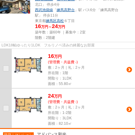
北口」 停歩4分
西武池袋線
「
練馬高野台
」駅 バス6分 「練馬高野台
駅」 停歩11分
東京都
練馬区
高松
６丁目
16
24
万円～
万円
築年数：築60年 ｜募集中：
2室
階数：2階建
LDK18帖ゆったり1LDK フルリノベ済みの綺麗なお部屋
16
万
円
(管理費・共益費 -)
敷：2ヶ月｜礼：2ヶ月
所在階：1階
間取り：1LDK
面積：55.80㎡
24
万
円
(管理費・共益費 -)
敷：2ヶ月｜礼：2ヶ月
所在階：1-2階
間取り：3LDK
面積：82.10㎡
アドバンス和光