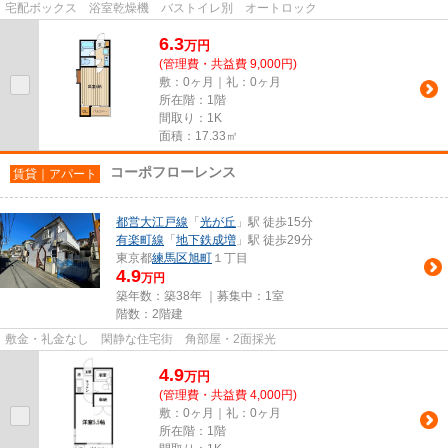
宅配ボックス 浴室乾燥機 バストイレ別 オートロック
6.3
万
円
(管理費・共益費 9,000円)
敷：0ヶ月｜礼：0ヶ月
所在階：1階
間取り：1K
面積：17.33㎡
コーポフローレンス
賃貸｜アパート
都営大江戸線
「
光が丘
」駅 徒歩15分
有楽町線
「
地下鉄成増
」駅 徒歩29分
東京都
練馬区
旭町
１丁目
4.9
万円
築年数：築38年 ｜募集中：
1室
階数：2階建
敷金・礼金なし 閑静な住宅街 角部屋・2面採光
4.9
万
円
(管理費・共益費 4,000円)
敷：0ヶ月｜礼：0ヶ月
所在階：1階