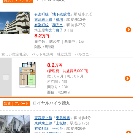
賃貸｜マンション
有楽町線
「
地下鉄成増
」駅 徒歩15分
東武東上線
「
成増
」駅 徒歩12分
有楽町線
「
和光市
」駅 徒歩27分
埼玉県
和光市
白子
３丁目
8.2
万円
築年数：築50年 ｜募集中：
1室
階数：5階建
嬉しい敷金礼金0 ペット相談可 独立洗面 バルコニー
8.2
万
円
(管理費・共益費 5,000円)
敷：0ヶ月｜礼：0ヶ月
所在階：4階
間取り：2DK
面積：42.90㎡
ロイヤルハイツ徳丸
賃貸｜アパート
東武東上線
「
東武練馬
」駅 徒歩4分
東武東上線
「
上板橋
」駅 徒歩17分
有楽町線
「
平和台
」駅 徒歩26分