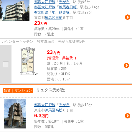
都営大江戸線
「
光が丘
」駅 徒歩5分
都営大江戸線
「
練馬春日町
」駅 徒歩14分
有楽町線
「
地下鉄赤塚
」駅 徒歩27分
東京都
練馬区
田柄
５丁目
23
万円
築年数：築29年 ｜募集中：
1室
階数：7階建
カウンターキッチン 独立洗面台 光が丘駅徒歩5分
23
万
円
(管理費・共益費 -)
敷：2ヶ月｜礼：1ヶ月
所在階：2階
間取り：3LDK
面積：63.15㎡
リュクス光が丘
賃貸｜マンション
都営大江戸線
「
光が丘
」駅 徒歩13分
東京都
練馬区
高松
６丁目
6.3
万円
築年数：築18年 ｜募集中：
1室
階数：5階建