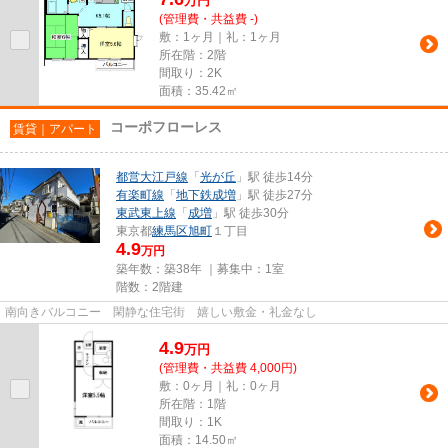
万
円
(管理費・共益費 -)
敷：1ヶ月｜礼：1ヶ月
所在階：2階
間取り：2K
面積：35.42㎡
コーポフローレス
賃貸｜アパート
都営大江戸線
「
光が丘
」駅 徒歩14分
有楽町線
「
地下鉄成増
」駅 徒歩27分
東武東上線
「
成増
」駅 徒歩30分
東京都
練馬区
旭町
１丁目
4.9
万円
築年数：築38年 ｜募集中：
1室
階数：2階建
南向きバルコニー 閑静な住宅街 嬉しい敷金・礼金なし
4.9
万
円
(管理費・共益費 4,000円)
敷：0ヶ月｜礼：0ヶ月
所在階：1階
間取り：1K
面積：14.50㎡