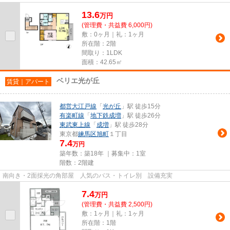
13.6
万
円
(管理費・共益費 6,000円)
敷：0ヶ月｜礼：1ヶ月
所在階：2階
間取り：1LDK
面積：42.65㎡
ベリエ光が丘
賃貸｜アパート
都営大江戸線
「
光が丘
」駅 徒歩15分
有楽町線
「
地下鉄成増
」駅 徒歩26分
東武東上線
「
成増
」駅 徒歩28分
東京都
練馬区
旭町
１丁目
7.4
万円
築年数：築18年 ｜募集中：
1室
階数：2階建
南向き・2面採光の角部屋 人気のバス・トイレ別 設備充実
7.4
万
円
(管理費・共益費 2,500円)
敷：1ヶ月｜礼：1ヶ月
所在階：1階