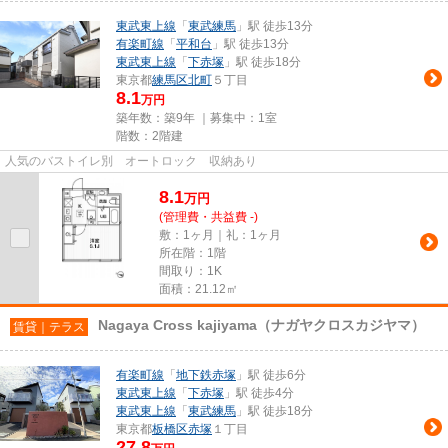
東武東上線
「
東武練馬
」駅 徒歩13分
有楽町線
「
平和台
」駅 徒歩13分
東武東上線
「
下赤塚
」駅 徒歩18分
東京都
練馬区
北町
５丁目
8.1
万円
築年数：築9年 ｜募集中：
1室
階数：2階建
人気のバストイレ別 オートロック 収納あり
8.1
万
円
(管理費・共益費 -)
敷：1ヶ月｜礼：1ヶ月
所在階：1階
間取り：1K
面積：21.12㎡
Nagaya Cross kajiyama（ナガヤクロスカジヤマ）
賃貸｜テラス
有楽町線
「
地下鉄赤塚
」駅 徒歩6分
東武東上線
「
下赤塚
」駅 徒歩4分
東武東上線
「
東武練馬
」駅 徒歩18分
東京都
板橋区
赤塚
１丁目
27.8