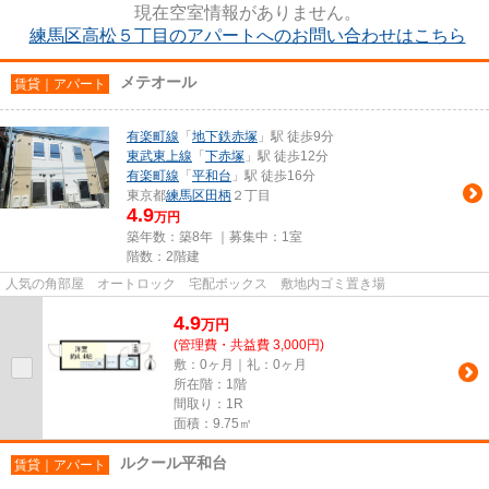
現在空室情報がありません。
練馬区高松５丁目のアパートへのお問い合わせはこちら
メテオール
賃貸｜アパート
有楽町線
「
地下鉄赤塚
」駅 徒歩9分
東武東上線
「
下赤塚
」駅 徒歩12分
有楽町線
「
平和台
」駅 徒歩16分
東京都
練馬区
田柄
２丁目
4.9
万円
築年数：築8年 ｜募集中：
1室
階数：2階建
人気の角部屋 オートロック 宅配ボックス 敷地内ゴミ置き場
4.9
万
円
(管理費・共益費 3,000円)
敷：0ヶ月｜礼：0ヶ月
所在階：1階
間取り：1R
面積：9.75㎡
ルクール平和台
賃貸｜アパート