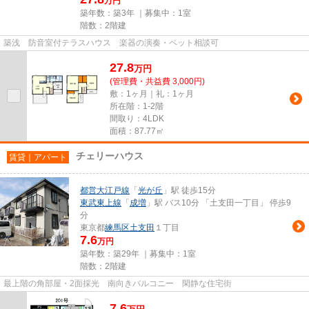
万円
築年数：築3年 ｜募集中：
1室
階数：2階建
築浅 防音室付テラスハウス 楽器の演奏・ペット相談可
27.8
万
円
(管理費・共益費 3,000円)
敷：1ヶ月｜礼：1ヶ月
所在階：1-2階
間取り：4LDK
面積：87.77㎡
チェリーハウス
賃貸｜アパート
都営大江戸線
「
光が丘
」駅 徒歩15分
東武東上線
「
成増
」駅 バス10分 「土支田一丁目」 停歩9
分
東京都
練馬区
土支田
１丁目
7.6
万円
築年数：築29年 ｜募集中：
1室
階数：2階建
最上階の角部屋・2面採光 南向きバルコニー 閑静な住宅街
7.6