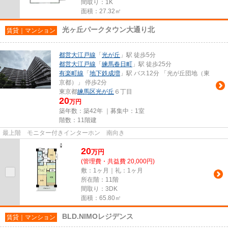
間取り：1K
面積：27.32㎡
光ヶ丘パークタウン大通り北
賃貸｜マンション
都営大江戸線
「
光が丘
」駅 徒歩5分
都営大江戸線
「
練馬春日町
」駅 徒歩25分
有楽町線
「
地下鉄成増
」駅 バス12分 「光が丘団地（東
京都）」 停歩2分
東京都
練馬区
光が丘
６丁目
20
万円
築年数：築42年 ｜募集中：
1室
階数：11階建
最上階 モニター付きインターホン 南向き
20
万
円
(管理費・共益費 20,000円)
敷：1ヶ月｜礼：1ヶ月
所在階：11階
間取り：3DK
面積：65.80㎡
BLD.NIMOレジデンス
賃貸｜マンション