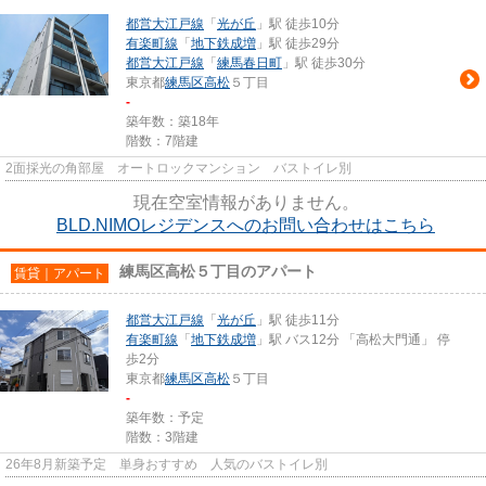
都営大江戸線
「
光が丘
」駅 徒歩10分
有楽町線
「
地下鉄成増
」駅 徒歩29分
都営大江戸線
「
練馬春日町
」駅 徒歩30分
東京都
練馬区
高松
５丁目
-
築年数：築18年
階数：7階建
2面採光の角部屋 オートロックマンション バストイレ別
現在空室情報がありません。
BLD.NIMOレジデンスへのお問い合わせはこちら
練馬区高松５丁目のアパート
賃貸｜アパート
都営大江戸線
「
光が丘
」駅 徒歩11分
有楽町線
「
地下鉄成増
」駅 バス12分 「高松大門通」 停
歩2分
東京都
練馬区
高松
５丁目
-
築年数：予定
階数：3階建
26年8月新築予定 単身おすすめ 人気のバストイレ別