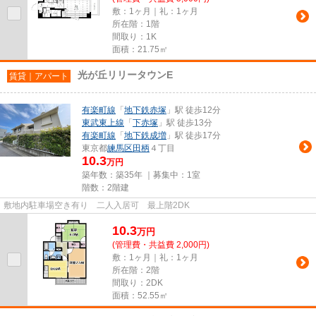
敷：1ヶ月｜礼：1ヶ月
所在階：1階
間取り：1K
面積：21.75㎡
光が丘リリータウンE
賃貸｜アパート
有楽町線
「
地下鉄赤塚
」駅 徒歩12分
東武東上線
「
下赤塚
」駅 徒歩13分
有楽町線
「
地下鉄成増
」駅 徒歩17分
東京都
練馬区
田柄
４丁目
10.3
万円
築年数：築35年 ｜募集中：
1室
階数：2階建
敷地内駐車場空き有り 二人入居可 最上階2DK
10.3
万
円
(管理費・共益費 2,000円)
敷：1ヶ月｜礼：1ヶ月
所在階：2階
間取り：2DK
面積：52.55㎡