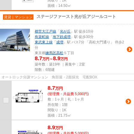
間取り：1K
面積：14.50㎡
ステージファースト光が丘アジールコート
賃貸｜マンション
都営大江戸線
「
光が丘
」駅 徒歩10分
有楽町線
「
地下鉄成増
」駅 徒歩30分
東武東上線
「
成増
」駅 バス7分 「高松大門通り」 停歩2
分
東京都
練馬区
高松
５丁目
8.7
8.9
万円～
万円
築年数：築19年 ｜募集中：
2室
階数：6階建
オートロック分譲マンション 角部屋・2面採光 宅配BOX
8.7
万
円
(管理費・共益費 5,000円)
敷：1ヶ月｜礼：1ヶ月
所在階：1階
間取り：1K
面積：21.75㎡
8.9
万
円
(管理費・共益費 5,000円)