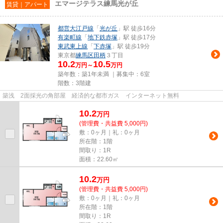
エマージテラス練馬光が丘
賃貸｜アパート
都営大江戸線
「
光が丘
」駅 徒歩16分
有楽町線
「
地下鉄赤塚
」駅 徒歩17分
東武東上線
「
下赤塚
」駅 徒歩19分
東京都
練馬区
田柄
３丁目
10.2
10.5
万円～
万円
築年数：築1年未満 ｜募集中：
6室
階数：3階建
築浅 2面採光の角部屋 経済的な都市ガス インターネット無料
10.2
万
円
(管理費・共益費 5,000円)
敷：0ヶ月｜礼：0ヶ月
所在階：1階
間取り：1R
面積：22.60㎡
10.2
万
円
(管理費・共益費 5,000円)
敷：0ヶ月｜礼：0ヶ月
所在階：1階
間取り：1R