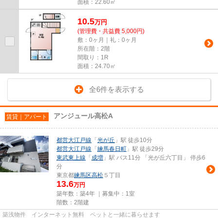
面積：22.60㎡
10.5
万
円
(管理費・共益費 5,000円)
敷：0ヶ月｜礼：0ヶ月
所在階：2階
間取り：1R
面積：24.70㎡
全6件を表示する
アンジュール高松A
賃貸｜アパート
都営大江戸線
「
光が丘
」駅 徒歩10分
都営大江戸線
「
練馬春日町
」駅 徒歩29分
東武東上線
「
成増
」駅 バス11分 「光が丘六丁目」 停歩6
分
東京都
練馬区
高松
５丁目
13.6
万円
築年数：築4年 ｜募集中：
1室
階数：2階建
築浅物件 インターネット無料 ペットと一緒に暮らせます