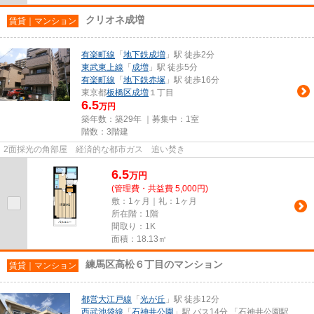
クリオネ成増
賃貸｜マンション
有楽町線
「
地下鉄成増
」駅 徒歩2分
東武東上線
「
成増
」駅 徒歩5分
有楽町線
「
地下鉄赤塚
」駅 徒歩16分
東京都
板橋区
成増
１丁目
6.5
万円
築年数：築29年 ｜募集中：
1室
階数：3階建
2面採光の角部屋 経済的な都市ガス 追い焚き
6.5
万
円
(管理費・共益費 5,000円)
敷：1ヶ月｜礼：1ヶ月
所在階：1階
間取り：1K
面積：18.13㎡
練馬区高松６丁目のマンション
賃貸｜マンション
都営大江戸線
「
光が丘
」駅 徒歩12分
西武池袋線
「
石神井公園
」駅 バス14分 「石神井公園駅