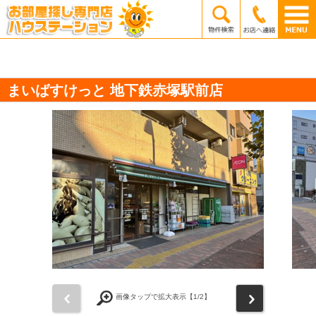
まいばすけっと 地下鉄赤塚駅前店
前
次
画像タップで拡大表示【
1
/2】