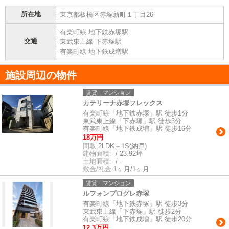
所在地
東京都板橋区赤塚新町１丁目26
有楽町線 地下鉄赤塚駅
交通
東武東上線 下赤塚駅
有楽町線 地下鉄成増駅
施設周辺の物件
賃貸｜マンション
カテリーナ赤塚フレックス
有楽町線「地下鉄赤塚」駅 徒歩1分
東武東上線「下赤塚」駅 徒歩3分
有楽町線「地下鉄成増」駅 徒歩16分
18万円
間取:
2LDK＋1S(納戸)
建物面積:
- / 23.92坪
土地面積:
- / -
敷金/礼金:
1ヶ月/1ヶ月
賃貸｜マンション
ルフォンプログレ赤塚
有楽町線「地下鉄赤塚」駅 徒歩3分
東武東上線「下赤塚」駅 徒歩2分
有楽町線「地下鉄成増」駅 徒歩20分
12.3万円