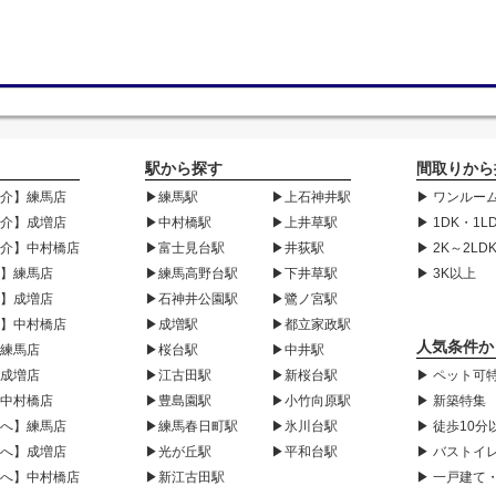
駅から探す
間取りから
紹介】練馬店
▶練馬駅
▶上石神井駅
▶ ワンルーム
紹介】成増店
▶中村橋駅
▶上井草駅
▶ 1DK・1L
紹介】中村橋店
▶富士見台駅
▶井荻駅
▶ 2K～2LD
声】練馬店
▶練馬高野台駅
▶下井草駅
▶ 3K以上
声】成増店
▶石神井公園駅
▶鷺ノ宮駅
声】中村橋店
▶成増駅
▶都立家政駅
人気条件か
】練馬店
▶桜台駅
▶中井駅
】成増店
▶江古田駅
▶新桜台駅
▶ ペット可
】中村橋店
▶豊島園駅
▶小竹向原駅
▶ 新築特集
様へ】練馬店
▶練馬春日町駅
▶氷川台駅
▶ 徒歩10分
様へ】成増店
▶光が丘駅
▶平和台駅
▶ バストイ
様へ】中村橋店
▶新江古田駅
▶ 一戸建て