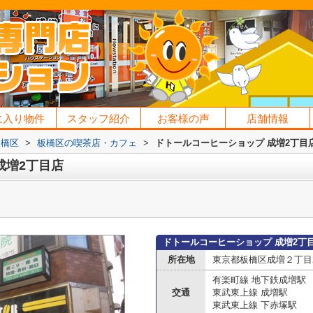
に入り物件
スタッフ紹介
お客様の声
店舗情報
板橋区
>
板橋区の喫茶店・カフェ
>
ドトールコーヒーショップ 成増2丁目
成増2丁目店
ドトールコーヒーショップ 成増2丁
所在地
東京都板橋区成増２丁目
有楽町線 地下鉄成増駅
交通
東武東上線 成増駅
東武東上線 下赤塚駅