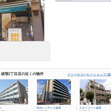
 成増2丁目店の近くの物件
ドトールコーヒーショップ 成
ィ
KDXレジデンス成増
スカイコート成増