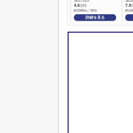
1K/17.01㎡
1K/2
4.6
7.9
万円
約2990m／38分
約10
詳細を見る