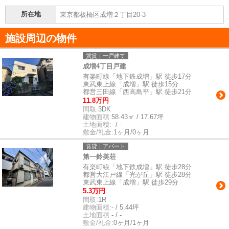
所在地
東京都板橋区成増２丁目20-3
施設周辺の物件
賃貸｜一戸建て
成増4丁目戸建
有楽町線「地下鉄成増」駅 徒歩17分
東武東上線「成増」駅 徒歩15分
都営三田線「西高島平」駅 徒歩21分
11.8万円
間取:
3DK
建物面積:
58.43㎡ / 17.67坪
土地面積:
- / -
敷金/礼金:
1ヶ月/0ヶ月
賃貸｜アパート
第一鈴美荘
有楽町線「地下鉄成増」駅 徒歩28分
都営大江戸線「光が丘」駅 徒歩28分
東武東上線「成増」駅 徒歩29分
5.3万円
間取:
1R
建物面積:
- / 5.44坪
土地面積:
- / -
敷金/礼金:
0ヶ月/1ヶ月