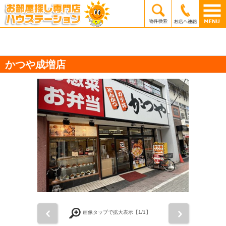
かつや成増店
前
次
画像タップで拡大表示【
1
/1】