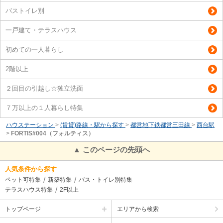
バストイレ別
一戸建て・テラスハウス
初めての一人暮らし
2階以上
２回目の引越し☆独立洗面
７万以上の１人暮らし特集
ハウステーション
>
(賃貸)路線・駅から探す
>
都営地下鉄都営三田線
>
西台駅
>
FORTIS#004（フォルティス）
▲ このページの先頭へ
人気条件から探す
ペット可特集
新築特集
バス・トイレ別特集
テラスハウス特集
2F以上
トップページ
エリアから検索