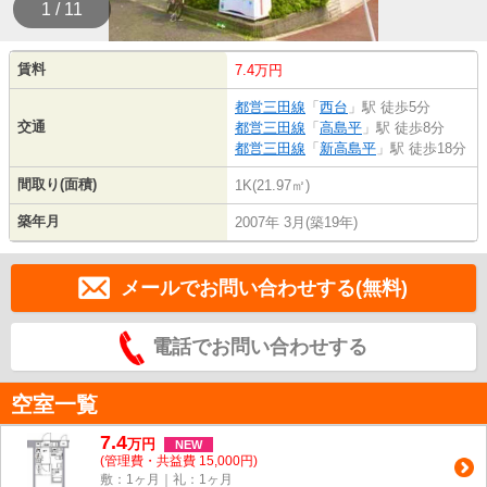
1 / 11
賃料
7.4万円
都営三田線
「
西台
」駅 徒歩5分
交通
都営三田線
「
高島平
」駅 徒歩8分
都営三田線
「
新高島平
」駅 徒歩18分
間取り(面積)
1K(21.97㎡)
築年月
2007年 3月(築19年)
メールでお問い合わせする(無料)
電話でお問い合わせする
空室一覧
7.4
万
円
NEW
(管理費・共益費 15,000円)
敷：1ヶ月｜礼：1ヶ月