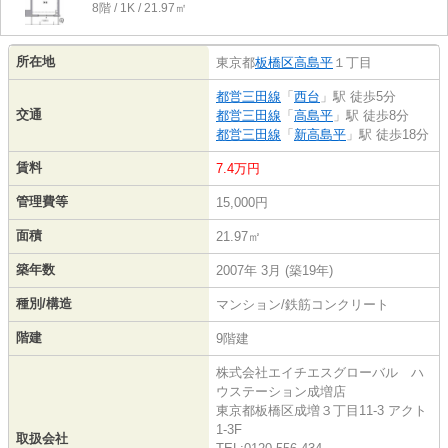
8階 / 1K / 21.97㎡
所在地
東京都
板橋区
高島平
１丁目
都営三田線
「
西台
」駅 徒歩5分
交通
都営三田線
「
高島平
」駅 徒歩8分
都営三田線
「
新高島平
」駅 徒歩18分
賃料
7.4万円
管理費等
15,000円
面積
21.97㎡
築年数
2007年 3月 (築19年)
種別/構造
マンション/鉄筋コンクリート
階建
9階建
株式会社エイチエスグローバル ハ
ウステーション成増店
東京都板橋区成増３丁目11-3 アクト
1-3F
取扱会社