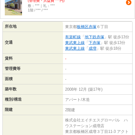
(管理費・共益費 ***円)
敷：***｜礼：***
1階 / *** / ***
所在地
東京都
板橋区
赤塚
６丁目
有楽町線
「
地下鉄赤塚
」駅 徒歩13分
交通
東武東上線
「
下赤塚
」駅 徒歩13分
東武東上線
「
成増
」駅 徒歩18分
賃料
-
管理費等
-
面積
-
築年数
2008年 12月 (築17年)
種別/構造
アパート/木造
階建
2階建
株式会社エイチエスグローバル ハ
ウステーション成増店
東京都板橋区成増３丁目11-3 アクト