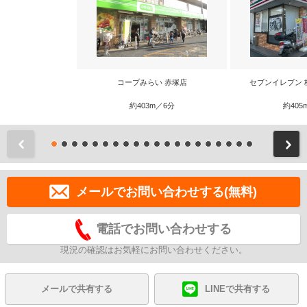
コープみらい 赤塚店
セブンイレブン 
約403m／6分
約405
前
メールでお問い合わせする(無料)
電話でお問い合わせする
現況の確認はお気軽にお問い合わせください。
メールで共有する
LINEで共有する