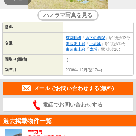
パノラマ写真を見る
賃料
-
有楽町線
「
地下鉄赤塚
」駅 徒歩13分
交通
東武東上線
「
下赤塚
」駅 徒歩13分
東武東上線
「
成増
」駅 徒歩18分
間取り(面積)
-(-)
築年月
2008年 12月(築17年)
メールでお問い合わせする(無料)
電話でお問い合わせする
過去掲載物件一覧
***
万円