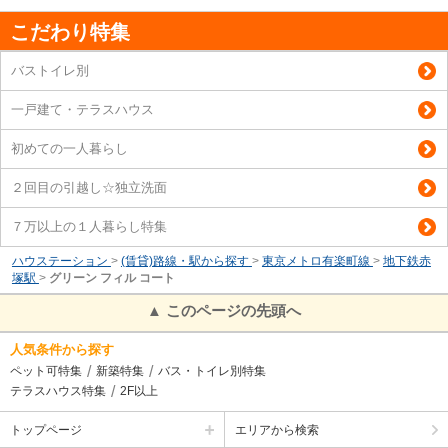
こだわり特集
バストイレ別
一戸建て・テラスハウス
初めての一人暮らし
２回目の引越し☆独立洗面
７万以上の１人暮らし特集
ハウステーション
>
(賃貸)路線・駅から探す
>
東京メトロ有楽町線
>
地下鉄赤
塚駅
>
グリーン フィル コート
▲ このページの先頭へ
人気条件から探す
ペット可特集
新築特集
バス・トイレ別特集
テラスハウス特集
2F以上
トップページ
エリアから検索